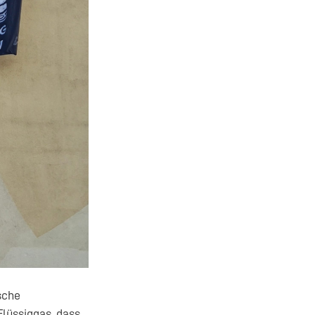
sche
lüssiggas, dass