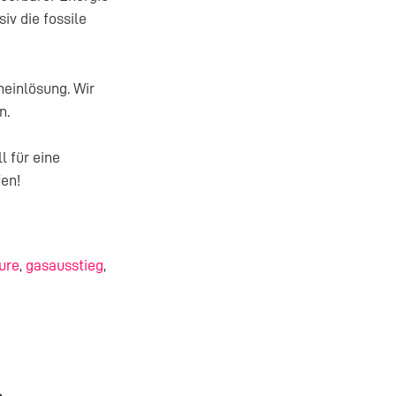
v die fossile
heinlösung. Wir
n.
l für eine
fen!
ture
,
gasausstieg
,