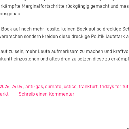
 erkämpfte Marginalfortschritte rückgängig gemacht und massi
 ausgebaut.
 Bock auf noch mehr fossile, keinen Bock auf so dreckige Sc
verarschen sondern kreiden diese dreckige Politik lautstark a
s laut zu sein, mehr Leute aufmerksam zu machen und kraftvol
kunft einzustehen und alles dran zu setzen diese zu erkämp
2026
,
24.04.
,
anti-gas
,
climate justice
,
frankfurt
,
fridays for fu
arkt
Schreib einen Kommentar