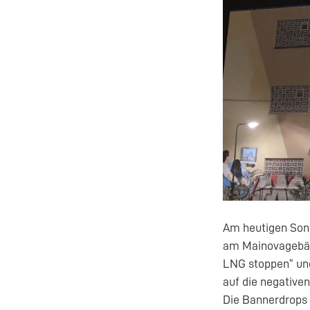
Am heutigen Sonn
am Mainovagebäud
LNG stoppen“ und
auf die negative
Die Bannerdrops 