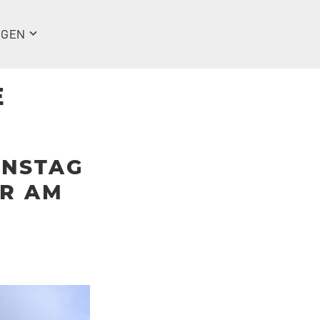
NGEN
E
ONSTAG
HR AM