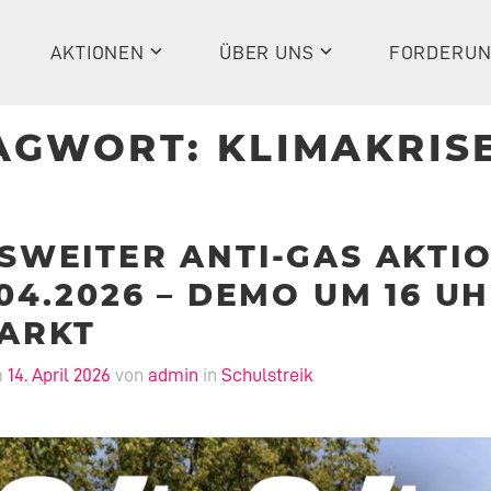
AKTIONEN
ÜBER UNS
FORDERU
AGWORT:
KLIMAKRIS
SWEITER ANTI-GAS AKTI
04.2026 – DEMO UM 16 U
ARKT
m
14. April 2026
von
admin
in
Schulstreik