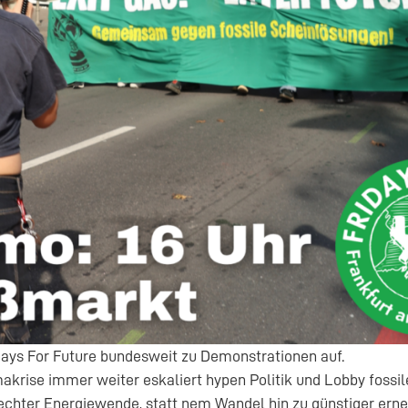
idays For Future bundesweit zu Demonstrationen auf.
akrise immer weiter eskaliert hypen Politik und Lobby fossi
 echter Energiewende, statt nem Wandel hin zu günstiger ern