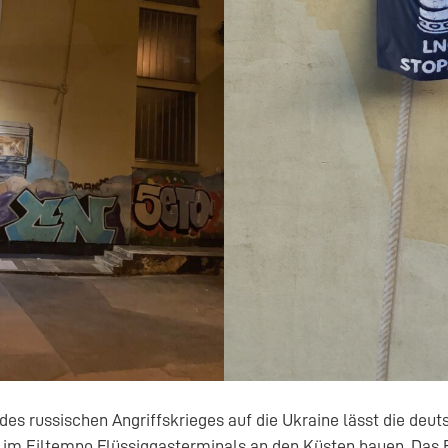
des russischen Angriffskrieges auf die Ukraine lässt die deut
im Eiltempo Flüssiggasterminals an den Küsten bauen. Das F