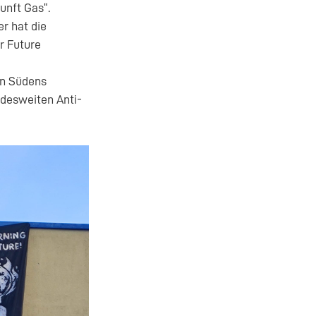
unft Gas“.
er hat die
r Future
en Südens
ndesweiten Anti-