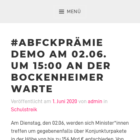
Zum
Inhalt
MENÜ
springen
#ABFCKPRÄMIE
DEMO AM 02.06.
UM 15:00 AN DER
BOCKENHEIMER
WARTE
Veröffentlicht am
1. Juni 2020
von
admin
in
Schulstreik
Am Dienstag, den 02.06, werden sich Minister*innen
treffen um gegebenenfalls über Konjunkturpakete
in der Höhe von bis zu 156 Mrd € entschieden. Von