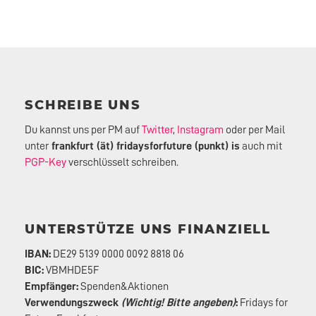
SCHREIBE UNS
Du kannst uns per PM auf
Twitter
,
Instagram
oder per Mail
unter
frankfurt (ät) fridaysforfuture (punkt) is
auch mit
PGP-Key
verschlüsselt schreiben.
UNTERSTÜTZE UNS FINANZIELL
IBAN:
DE29 5139 0000 0092 8818 06
BIC:
VBMHDE5F
Empfänger:
Spenden&Aktionen
Verwendungszweck
(Wichtig! Bitte angeben)
:
Fridays for