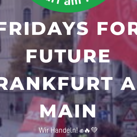
FRIDAYS FO
FUTURE
RANKFURT 
MAIN
Wir Handeln! ✊🔥💚