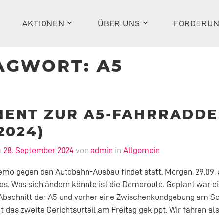
AKTIONEN
ÜBER UNS
FORDERU
AGWORT:
A5
MENT ZUR A5-FAHRRADD
2024)
m
28. September 2024
von
admin
in
Allgemein
mo gegen den Autobahn-Ausbau findet statt. Morgen, 29.09, 
los. Was sich ändern könnte ist die Demoroute. Geplant war e
 Abschnitt der A5 und vorher eine Zwischenkundgebung am 
t das zweite Gerichtsurteil am Freitag gekippt. Wir fahren al