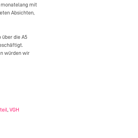
 monatelang mit
eten Absichten,
 über die A5
schäftigt.
nn würden wir
teil
,
VGH