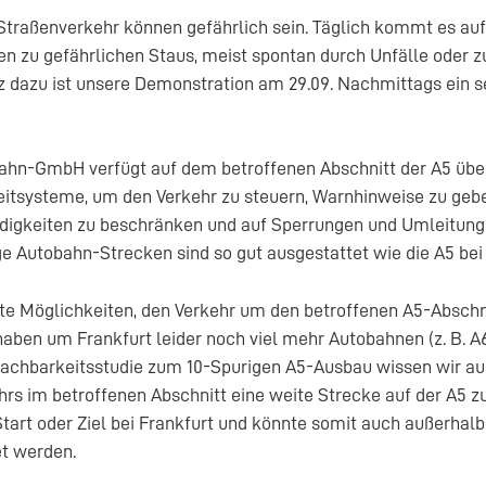
Straßenverkehr können gefährlich sein. Täglich kommt es au
n zu gefährlichen Staus, meist spontan durch Unfälle oder zu
 dazu ist unsere Demonstration am 29.09. Nachmittags ein s
ahn-GmbH verfügt auf dem betroffenen Abschnitt der A5 übe
eitsysteme, um den Verkehr zu steuern, Warnhinweise zu geb
igkeiten zu beschränken und auf Sperrungen und Umleitung
e Autobahn-Strecken sind so gut ausgestattet wie die A5 bei 
ute Möglichkeiten, den Verkehr um den betroffenen A5-Abschn
haben um Frankfurt leider noch viel mehr Autobahnen (z. B. A6
achbarkeitsstudie zum 10-Spurigen A5-Ausbau wissen wir au
hrs im betroffenen Abschnitt eine weite Strecke auf der A5 z
Start oder Ziel bei Frankfurt und könnte somit auch außerhal
t werden.