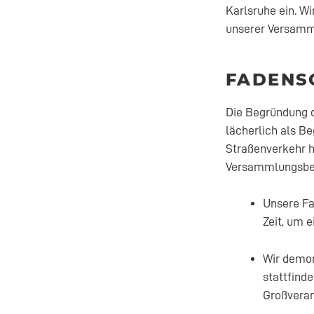
Karlsruhe ein. W
unserer Versamml
FADENS
Die Begründung d
lächerlich als B
Straßenverkehr h
Versammlungsbehö
Unsere Fa
Zeit, um 
Wir demon
stattfinde
Großveran