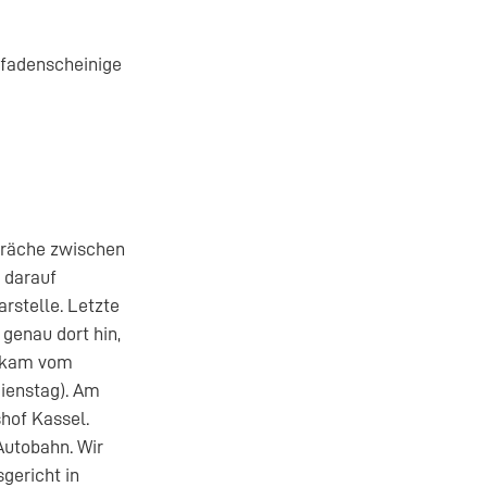
 fadenscheinige
präche zwischen
 darauf
rstelle. Letzte
 genau dort hin,
bekam vom
Dienstag). Am
hof Kassel.
Autobahn. Wir
gericht in