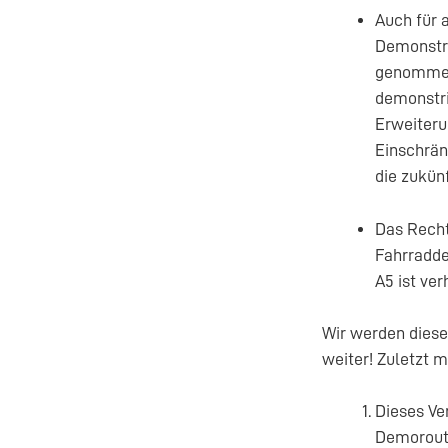
Auch für 
Demonstra
genommen.
demonstri
Erweiteru
Einschrän
die zukün
Das Recht
Fahrradde
A5 ist ver
Wir werden diese
weiter! Zuletzt m
Dieses Ve
Demoroute