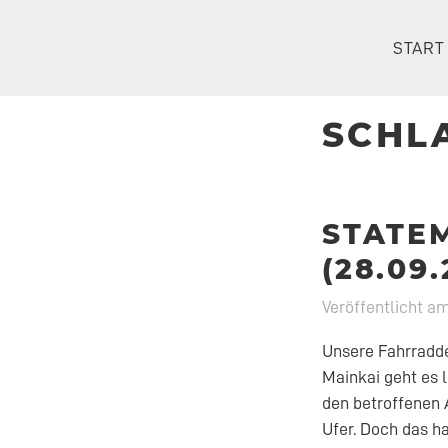
Zum
Inhalt
START
springen
SCHL
STATE
(28.09.
Veröffentlicht a
Unsere Fahrradde
Mainkai geht es 
den betroffenen
Ufer. Doch das ha