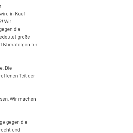
n
ird in Kauf
! Wir
gegen die
bedeutet große
 Klimafolgen für
e. Die
ffenen Teil der
asen. Wir machen
age gegen die
recht und