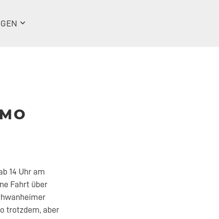
NGEN
EMO
ab 14 Uhr am
ine Fahrt über
Schwanheimer
so trotzdem, aber