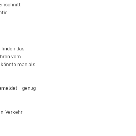
Einschnitt
tie.
 finden das
ahren vom
, könnte man als
emeldet – genug
en-Verkehr