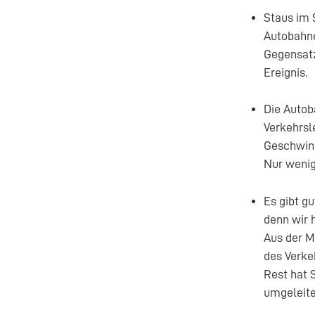
Staus im 
Autobahne
Gegensatz
Ereignis.
Die Autob
Verkehrsl
Geschwind
Nur wenig
Es gibt g
denn wir 
Aus der M
des Verke
Rest hat 
umgeleite