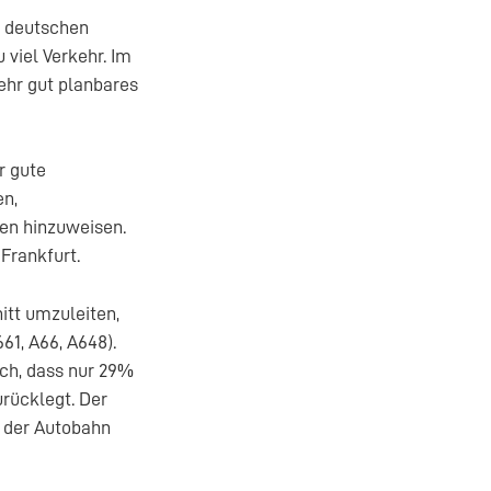
f deutschen
 viel Verkehr. Im
ehr gut planbares
r gute
en,
en hinzuweisen.
Frankfurt.
itt umzuleiten,
61, A66, A648).
ch, dass nur 29%
urücklegt. Der
b der Autobahn