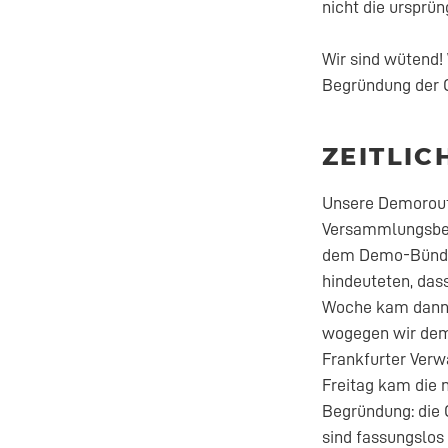
nicht die ursprün
Wir sind wütend!
Begründung der 
ZEITLIC
Unsere Demorout
Versammlungsbeh
dem Demo-Bündnis
hindeuteten, das
Woche kam dann au
wogegen wir dem
Frankfurter Verwa
Freitag kam die 
Begründung: die 
sind fassungslos