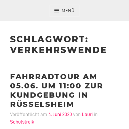
Zum
Inhalt
MENÜ
springen
SCHLAGWORT:
VERKEHRSWENDE
FAHRRADTOUR AM
05.06. UM 11:00 ZUR
KUNDGEBUNG IN
RÜSSELSHEIM
Veröffentlicht am
4. Juni 2020
von
Lauri
in
Schulstreik