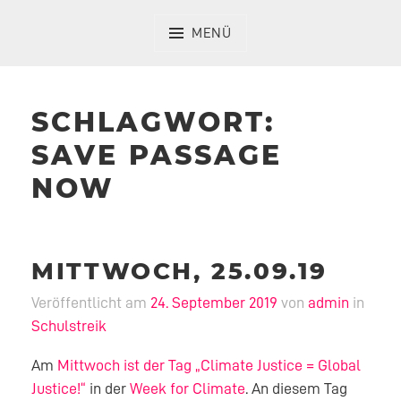
Zum
Inhalt
MENÜ
springen
SCHLAGWORT:
SAVE PASSAGE
NOW
MITTWOCH, 25.09.19
Veröffentlicht am
24. September 2019
von
admin
in
Schulstreik
Am
Mittwoch ist der Tag „Climate Justice = Global
Justice!“
in der
Week for Climate
. An diesem Tag