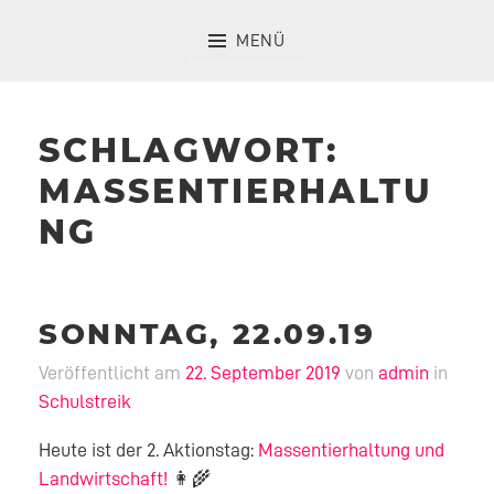
Zum
Inhalt
MENÜ
springen
SCHLAGWORT:
MASSENTIERHALTU
NG
SONNTAG, 22.09.19
Veröffentlicht am
22. September 2019
von
admin
in
Schulstreik
Heute ist der 2. Aktionstag:
Massentierhaltung und
Landwirtschaft!
👩‍🌾