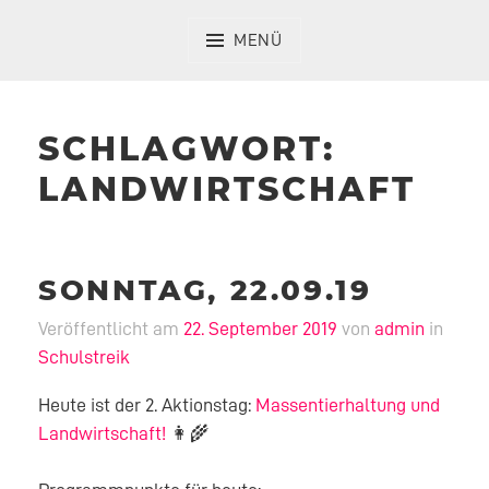
Zum
Inhalt
MENÜ
springen
SCHLAGWORT:
LANDWIRTSCHAFT
SONNTAG, 22.09.19
Veröffentlicht am
22. September 2019
von
admin
in
Schulstreik
Heute ist der 2. Aktionstag:
Massentierhaltung und
Landwirtschaft!
👩‍🌾