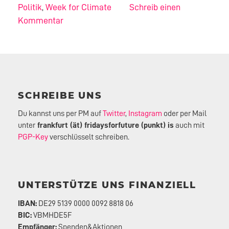
Politik
,
Week for Climate
Schreib einen
Kommentar
SCHREIBE UNS
Du kannst uns per PM auf
Twitter
,
Instagram
oder per Mail
unter
frankfurt (ät) fridaysforfuture (punkt) is
auch mit
PGP-Key
verschlüsselt schreiben.
UNTERSTÜTZE UNS FINANZIELL
IBAN:
DE29 5139 0000 0092 8818 06
BIC:
VBMHDE5F
Empfänger:
Spenden&Aktionen