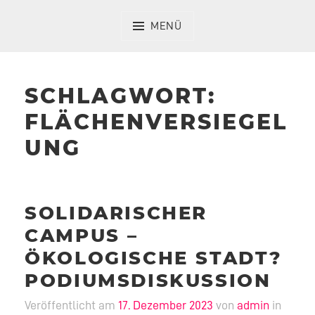
Zum
Inhalt
MENÜ
springen
SCHLAGWORT:
FLÄCHENVERSIEGEL
UNG
SOLIDARISCHER
CAMPUS –
ÖKOLOGISCHE STADT?
PODIUMSDISKUSSION
Veröffentlicht am
17. Dezember 2023
von
admin
in